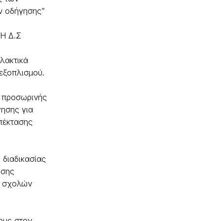
ν οδήγησης”
Η Δ.Σ
λακτικά
εξοπλισμού.
 προσωρινής
γησης για
πέκτασης
 διαδικασίας
ησης
ς σχολών
ους στον