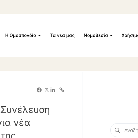
Η Ομοσπονδία
Τα νέα μας
Νομοθεσία
Χρήσι
 Συνέλευση
για νέα
 της