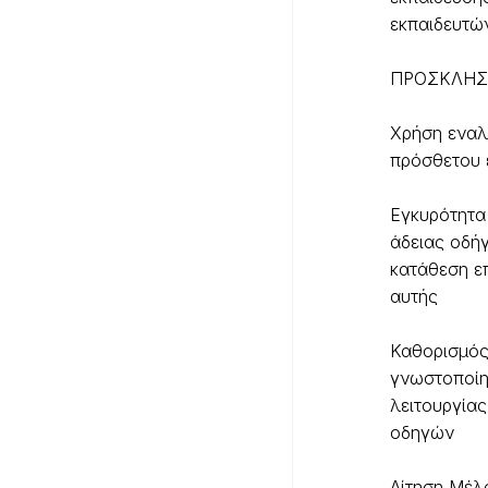
εκπαιδευτώ
ΠΡΟΣΚΛΗΣ
Χρήση εναλ
πρόσθετου 
Εγκυρότητα
άδειας οδή
κατάθεση ε
αυτής
Καθορισμός
γνωστοποί
λειτουργία
οδηγών
Αίτηση Μέλ