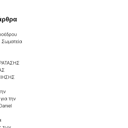
 άρθρα
ροέδρου
α Σωματεία
ΡΑΤΑΣΗΣ
ΑΣ
ΙΗΣΗΣ
την
για την
Daniel
α
ς των