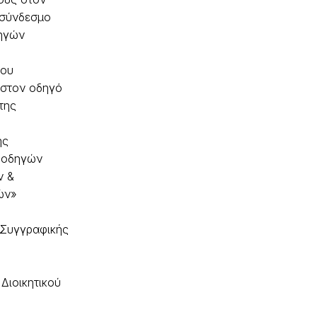
 σύνδεσμο
ηγών
λου
 στον οδηγό
της
ής
 οδηγών
ν &
ών»
 Συγγραφικής
Διοικητικού
υ