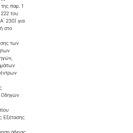
της παρ. 1
 222 του
Α ́ 230) για
ή στο
ησης των
ήτων
ηγών,
ημάτων
Κέντρων
ς
 Οδηγών
τίου
ς Εξέτασης
ηση άδειας