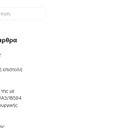
 άρθρα
2
ή επιστολή
 της με
/A3/18594
ουργικής
ς
ης