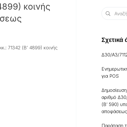
 4899) κοινής
άσεως
Σχετικά
κ.: 71342 (Β’ 4899) κοινής
Δ30/Α3/711
Ενημερωτικ
για POS
Δημοσίευση
αριθμό Δ30
(Β’ 590) υπ
αποφάσεω
Παράταση τ