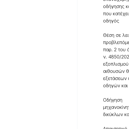
οδήγησης κ
που κατέχει
οδηγός
Θέση σε λει
προβλεπόμε
παρ. 2 του 
ν. 4850/202
εξοπλισμού
αιθουσών θ
εξετάσεων
οδηγών και
Οδήγηση
μηχανοκίνη
δικύκλων κα
Aπαντητικό