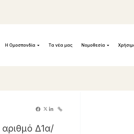
Η Ομοσπονδία
Τα νέα μας
Νομοθεσία
Χρήσι
 αριθμό Δ1α/