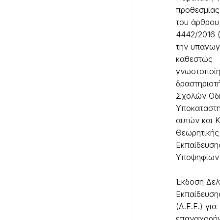
προθεσμίας 
του άρθρου
4442/2016 (
την υπαγωγ
καθεστώς
γνωστοποί
δραστηριοτ
Σχολών Οδ
Υποκαταστ
αυτών και 
Θεωρητικής
Εκπαίδευση
Υποψηφίων
Έκδοση Δελ
Εκπαίδευση
(Δ.Ε.Ε.) για
επαναχορήγ