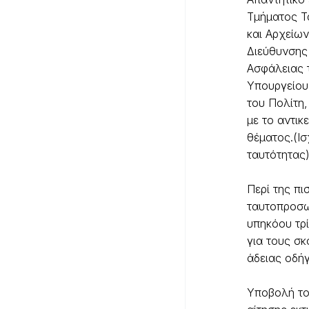
Τμήματος Τ
και Αρχείων
Διεύθυνσης
Ασφάλειας 
Υπουργείου
του Πολίτη
με το αντικ
θέματος.(Ισ
ταυτότητας
Περί της πι
ταυτοπροσ
υπηκόου τρ
για τους σ
άδειας οδή
Υποβολή το