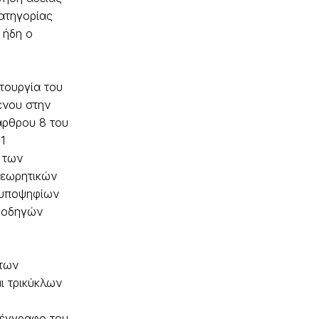
ατηγορίας
 ήδη ο
τουργία του
νου στην
άρθρου 8 του
1
 των
εωρητικών
 υποψηφίων
 οδηγών
των
ι τρικύκλων
 έγγραφο του