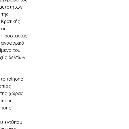
αυτοτήτων
 της
 Κρατικής
του
 Προστασίας
, αναφορικά
είμενο του
χύς δελτίων
)
στοποίησης
ωπίας
ίτης χώρας
κοπούς
γησης
υ εντύπου