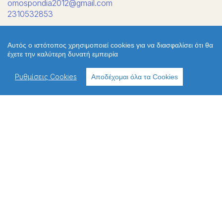
omospondia2012@gmail.com
2310532853
Αυτός ο ιστότοπος χρησιμοποιεί cookies για να διασφαλίσει ότι θα
έχετε την καλύτερη δυνατή εμπειρία
ΧΡΗΣΙΜΑ
Ανακοινώσεις
Ρυθμίσεις Cookies
Αποδέχομαι όλα τα Cookies
Περιφερειακές Δ/νσεις
Πολιτική απορρήτου
Πολιτική cookies
Χρήσιμοι σύνδεσμοι
Επικοινωνία
Παλιό Webite
ΔΙΕΥΘΥΝΣΗ