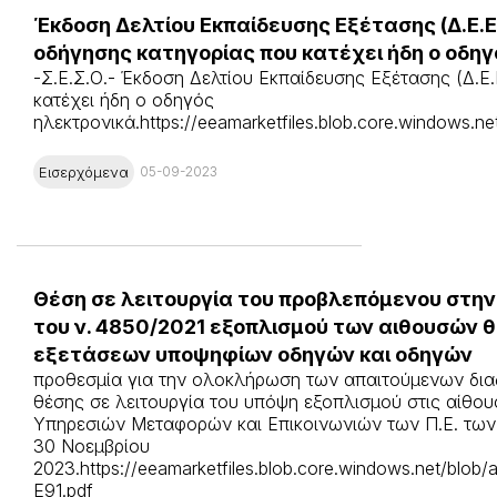
Έκδοση Δελτίου Εκπαίδευσης Εξέτασης (Δ.Ε.Ε
οδήγησης κατηγορίας που κατέχει ήδη ο οδηγ
-Σ.Ε.Σ.Ο.- Έκδοση Δελτίου Εκπαίδευσης Εξέτασης (Δ.Ε
κατέχει ήδη ο οδηγός
ηλεκτρονικά.https://eeamarketfiles.blob.core.windows.n
Εισερχόμενα
05-09-2023
Θέση σε λειτουργία του προβλεπόμενου στην 
του ν. 4850/2021 εξοπλισμού των αιθουσών 
εξετάσεων υποψηφίων οδηγών και οδηγών
προθεσμία για την ολοκλήρωση των απαιτούμενων δια
θέσης σε λειτουργία του υπόψη εξοπλισμού στις αίθο
Υπηρεσιών Μεταφορών και Επικοινωνιών των Π.Ε. των Π
30 Νοεμβρίου
2023.https://eeamarketfiles.blob.core.windows.net/blo
Ε91.pdf