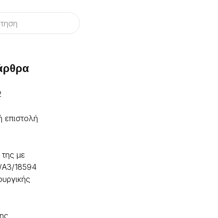
 άρθρα
2
ή επιστολή
 της με
/A3/18594
ουργικής
ς
ης