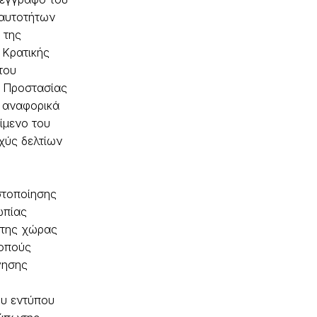
αυτοτήτων
 της
 Κρατικής
του
 Προστασίας
, αναφορικά
είμενο του
χύς δελτίων
)
στοποίησης
ωπίας
ίτης χώρας
κοπούς
γησης
υ εντύπου