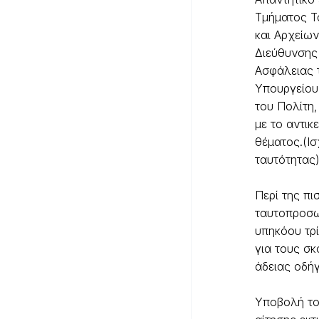
Τμήματος Τ
και Αρχείων
Διεύθυνσης
Ασφάλειας 
Υπουργείου
του Πολίτη
με το αντικ
θέματος.(Ισ
ταυτότητας
Περί της πι
ταυτοπροσ
υπηκόου τρ
για τους σ
άδειας οδή
Υποβολή το