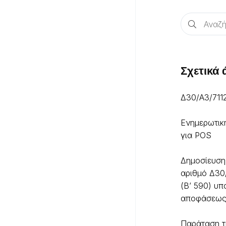
Σχετικά
Δ30/Α3/711
Ενημερωτικ
για POS
Δημοσίευση
αριθμό Δ30
(Β’ 590) υπ
αποφάσεω
Παράταση τ