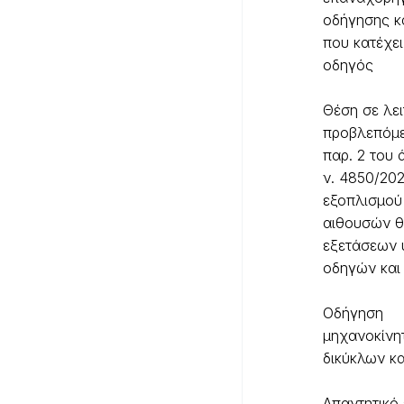
οδήγησης κ
που κατέχει
οδηγός
Θέση σε λει
προβλεπόμε
παρ. 2 του 
ν. 4850/202
εξοπλισμού
αιθουσών θ
εξετάσεων
οδηγών και
Οδήγηση
μηχανοκίνη
δικύκλων κα
Aπαντητικό