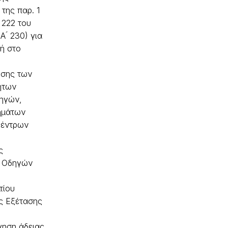
της παρ. 1
 222 του
Α ́ 230) για
ή στο
ησης των
ήτων
ηγών,
ημάτων
Κέντρων
ς
 Οδηγών
τίου
ς Εξέτασης
ηση άδειας