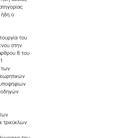
ατηγορίας
 ήδη ο
τουργία του
νου στην
άρθρου 8 του
1
 των
εωρητικών
 υποψηφίων
 οδηγών
των
ι τρικύκλων
 έγγραφο του