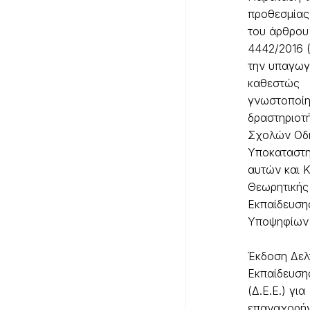
προθεσμίας 
του άρθρου
4442/2016 (
την υπαγωγ
καθεστώς
γνωστοποί
δραστηριοτ
Σχολών Οδ
Υποκαταστ
αυτών και 
Θεωρητικής
Εκπαίδευση
Υποψηφίων
Έκδοση Δελ
Εκπαίδευση
(Δ.Ε.Ε.) για
επαναχορήγ