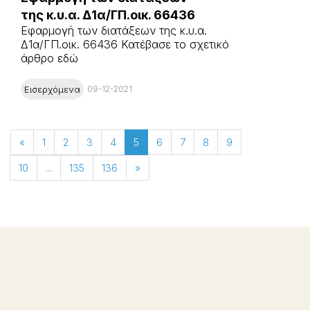
της κ.υ.α. Δ1α/ΓΠ.οικ. 66436
Εφαρμογή των διατάξεων της κ.υ.α.
Δ1α/ΓΠ.οικ. 66436 Κατέβασε το σχετικό
άρθρο εδώ
Εισερχόμενα
09-12-2021
«
1
2
3
4
5
6
7
8
9
10
...
135
136
»