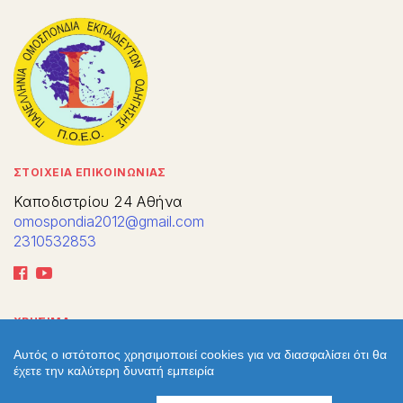
ΣΤΟΙΧΕΙΑ ΕΠΙΚΟΙΝΩΝΙΑΣ
Καποδιστρίου 24 Αθήνα
omospondia2012@gmail.com
2310532853
ΧΡΗΣΙΜΑ
Ανακοινώσεις
Αυτός ο ιστότοπος χρησιμοποιεί cookies για να διασφαλίσει ότι θα
Περιφερειακές Δ/νσεις
έχετε την καλύτερη δυνατή εμπειρία
Πολιτική απορρήτου