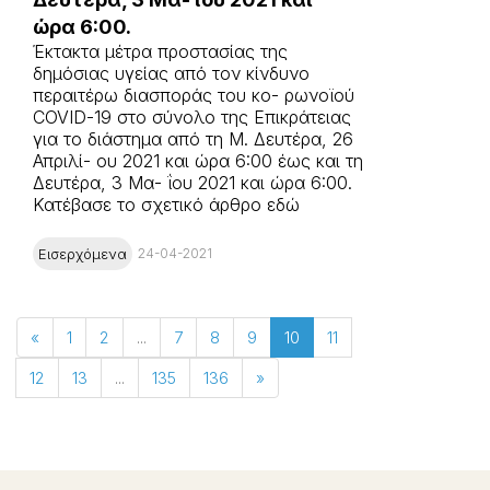
ώρα 6:00.
Έκτακτα μέτρα προστασίας της
δημόσιας υγείας από τον κίνδυνο
περαιτέρω διασποράς του κο- ρωνοϊού
COVID-19 στο σύνολο της Επικράτειας
για το διάστημα από τη Μ. Δευτέρα, 26
Απριλί- ου 2021 και ώρα 6:00 έως και τη
Δευτέρα, 3 Μα- ΐου 2021 και ώρα 6:00.
Κατέβασε το σχετικό άρθρο εδώ
Εισερχόμενα
24-04-2021
«
1
2
...
7
8
9
10
11
12
13
...
135
136
»