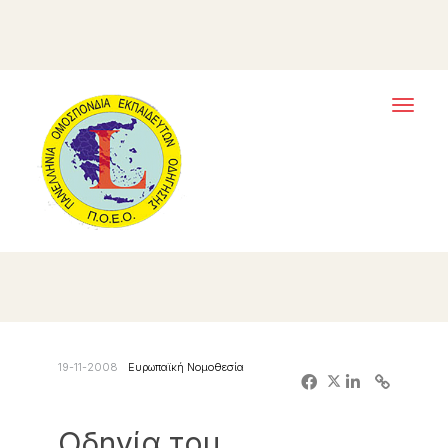
Toggl
naviga
19-11-2008
Ευρωπαϊκή Νομοθεσία
Oδηγία του