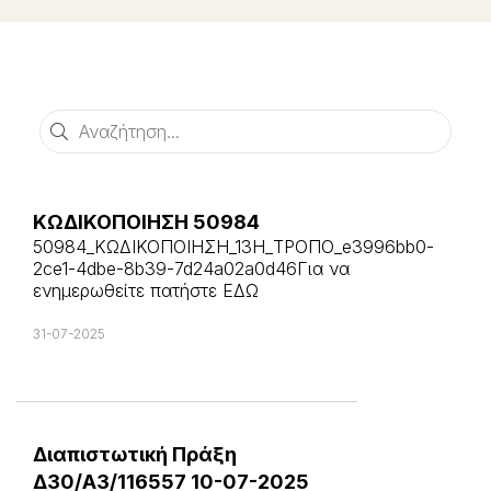
Αναζήτηση
ΚΩΔΙΚΟΠΟΙΗΣΗ 50984
50984_ΚΩΔΙΚΟΠΟΙΗΣΗ_13Η_ΤΡΟΠΟ_e3996bb0-
2ce1-4dbe-8b39-7d24a02a0d46Για να
ενημερωθείτε πατήστε ΕΔΩ
31-07-2025
Διαπιστωτική Πράξη
Δ30/A3/116557 10-07-2025