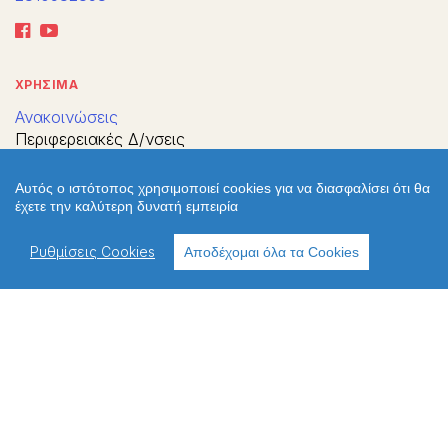
ΧΡΗΣΙΜΑ
Ανακοινώσεις
Περιφερειακές Δ/νσεις
Πολιτική απορρήτου
Πολιτική cookies
Αυτός ο ιστότοπος χρησιμοποιεί cookies για να διασφαλίσει ότι θα
Χρήσιμοι σύνδεσμοι
έχετε την καλύτερη δυνατή εμπειρία
Επικοινωνία
Παλιό Webite
Ρυθμίσεις Cookies
Αποδέχομαι όλα τα Cookies
ΔΙΕΥΘΥΝΣΗ