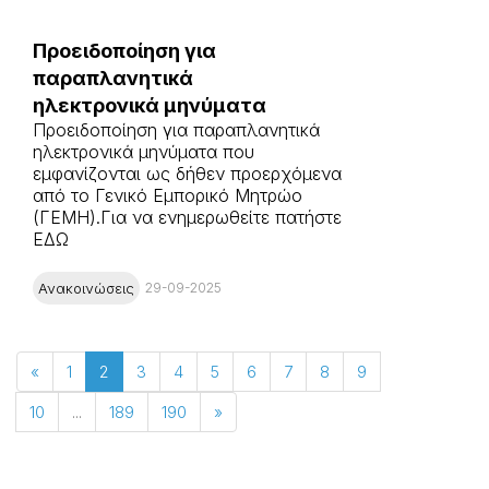
Προειδοποίηση για
παραπλανητικά
ηλεκτρονικά μηνύματα
Προειδοποίηση για παραπλανητικά
ηλεκτρονικά μηνύματα που
εμφανίζονται ως δήθεν προερχόμενα
από το Γενικό Εμπορικό Μητρώο
(ΓΕΜΗ).Για να ενημερωθείτε πατήστε
ΕΔΩ
Ανακοινώσεις
29-09-2025
«
1
2
3
4
5
6
7
8
9
10
...
189
190
»