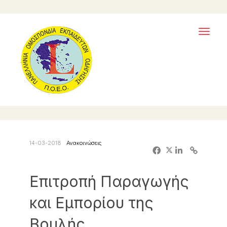
Toggl
naviga
14-03-2018
Ανακοινώσεις
Επιτροπή Παραγωγής
και Εμπορίου της
Βουλής