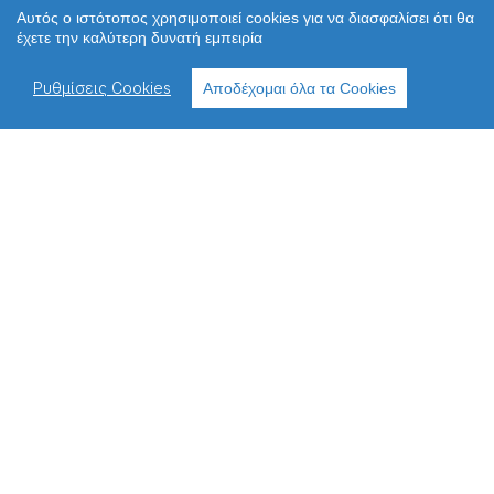
Αυτός ο ιστότοπος χρησιμοποιεί cookies για να διασφαλίσει ότι θα
Ανακοινώσεις
έχετε την καλύτερη δυνατή εμπειρία
Περιφερειακές Δ/νσεις
Πολιτική απορρήτου
Ρυθμίσεις Cookies
Αποδέχομαι όλα τα Cookies
Πολιτική cookies
Χρήσιμοι σύνδεσμοι
Επικοινωνία
Παλιό Webite
ΔΙΕΥΘΥΝΣΗ