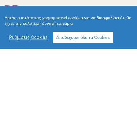
Αυτός ο ιστότοπος χρησιμοποιεί cookies για να διασφαλίσει ότι θα
έχετε την καλύτερη δυνατή εμπειρία
ΧΡΗΣΙΜΑ
Ανακοινώσεις
Ρυθμίσεις Cookies
Αποδέχομαι όλα τα Cookies
Περιφερειακές Δ/νσεις
Πολιτική απορρήτου
Πολιτική cookies
Χρήσιμοι σύνδεσμοι
Επικοινωνία
Παλιό Webite
ΔΙΕΥΘΥΝΣΗ