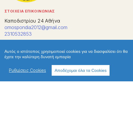
ΣΤΟΙΧΕΙΑ ΕΠΙΚΟΙΝΩΝΙΑΣ
Καποδιστρίου 24 Αθήνα
omospondia2012@gmail.com
2310532853
Αυτός ο ιστότοπος χρησιμοποιεί cookies για να διασφαλίσει ότι θα
έχετε την καλύτερη δυνατή εμπειρία
ΧΡΗΣΙΜΑ
Ανακοινώσεις
Ρυθμίσεις Cookies
Αποδέχομαι όλα τα Cookies
Περιφερειακές Δ/νσεις
Πολιτική απορρήτου
Πολιτική cookies
Χρήσιμοι σύνδεσμοι
Επικοινωνία
Παλιό Webite
ΔΙΕΥΘΥΝΣΗ