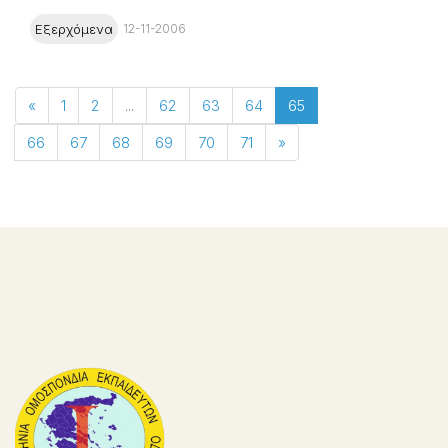
Εξερχόμενα
12-11-2006
«
1
2
...
62
63
64
65
66
67
68
69
70
71
»