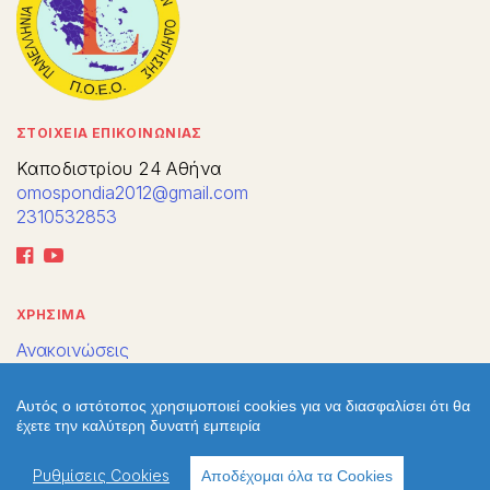
ΣΤΟΙΧΕΙΑ ΕΠΙΚΟΙΝΩΝΙΑΣ
Καποδιστρίου 24 Αθήνα
omospondia2012@gmail.com
2310532853
ΧΡΗΣΙΜΑ
Ανακοινώσεις
Περιφερειακές Δ/νσεις
Πολιτική απορρήτου
Αυτός ο ιστότοπος χρησιμοποιεί cookies για να διασφαλίσει ότι θα
Πολιτική cookies
έχετε την καλύτερη δυνατή εμπειρία
Χρήσιμοι σύνδεσμοι
Επικοινωνία
Ρυθμίσεις Cookies
Αποδέχομαι όλα τα Cookies